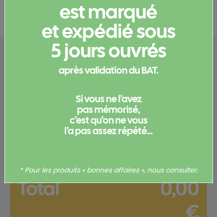
Documents et certificats
est marqué
et expédié sous
5 jours ouvrés
Configurez votre
après validation du BAT.
produit
Si vous ne l’avez
Merci de
vous connecter
pour pouvoir obtenir un devis
pas mémorisé,
et/ou commander votre produit.
c’est qu’on ne vous
l’a pas assez répété...
Votre commande
* Pour les produits « bonnes affaires », nous consulter.
Total
0,00
€