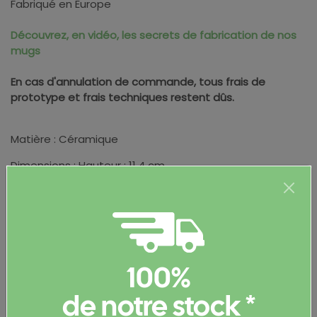
Fabriqué en Europe
Découvrez, en vidéo, les secrets de fabrication de nos
mugs
En cas d'annulation de commande, tous frais de
prototype et frais techniques restent dûs.
Matière : Céramique
Dimensions : Hauteur : 11.4 cm
Poids brut par pièce : 347 g
100%
Informations complémentaires
de notre stock *