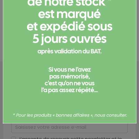
de notre stock *
CGP2339
CGP2340
est marqué
Parapluie pliable ONDEE
Parapluie de ville DRACHE
et expédié sous
Prix :
se connecter
Prix :
se connecter
En stock (151)
En stock (77)
5 jours ouvrés
après validation du BAT.
Si vous ne l’avez
pas mémorisé,
c’est qu’on ne vous
l’a pas assez répété...
Pressé d'avoir des news ?
Recevez nos offres exclusives et restez
informé·e de nos actualités
* Pour les produits « bonnes affaires », nous consulter.
J’accepte de recevoir cette newsletter et je