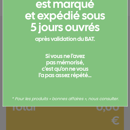
est marqué
et expédié sous
5 jours ouvrés
Configurez votre
produit
après validation du BAT.
Si vous ne l’avez
Merci de
vous connecter
pour pouvoir obtenir un devis
pas mémorisé,
et/ou commander votre produit.
c’est qu’on ne vous
l’a pas assez répété...
Votre commande
* Pour les produits « bonnes affaires », nous consulter.
Total
0,00
€