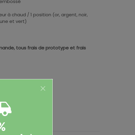
" embossé
r à chaud / 1 position (or, argent, noir,
aune et vert)
ande, tous frais de prototype et frais
é)
%