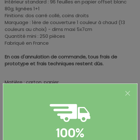
Intérieur standard : 96 feuilles en papier offset blanc
80g; lignées 1+1
Finitions: dos carré collé, coins droits
Marquage : 1ère de couverture 1 couleur à chaud (13
couleurs au choix) - dims maxi 5x7cm
Quantité mini : 250 pièces
Fabriqué en France
En cas d'annulation de commande, tous frais de
prototype et frais techniques restent dûs.
Matière : carton, papier
Dimensions : A5 - 15x21cm
Poids brut par pièce : 362 g
100%