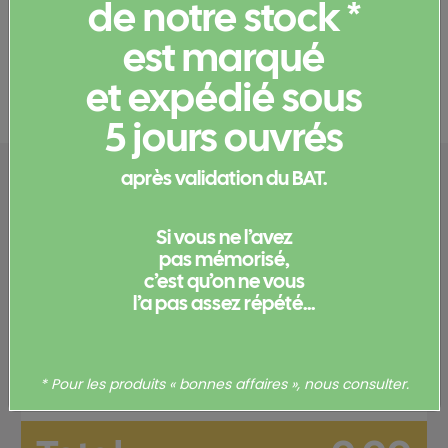
de notre stock *
Informations complémentaires
est marqué
Documents et certificats
et expédié sous
5 jours ouvrés
Configurez votre
après validation du BAT.
produit
Si vous ne l’avez
pas mémorisé,
c’est qu’on ne vous
Merci de
vous connecter
pour pouvoir obtenir un devis
l’a pas assez répété...
et/ou commander votre produit.
Votre commande
* Pour les produits « bonnes affaires », nous consulter.