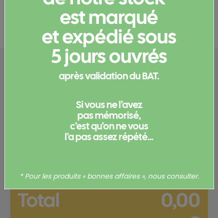
est marqué
Documents et certificats
et expédié sous
5 jours ouvrés
Configurez votre
après validation du BAT.
produit
Si vous ne l’avez
pas mémorisé,
Merci de
vous connecter
pour pouvoir obtenir un devis
c’est qu’on ne vous
et/ou commander votre produit.
l’a pas assez répété...
Votre commande
* Pour les produits « bonnes affaires », nous consulter.
Total
0,00