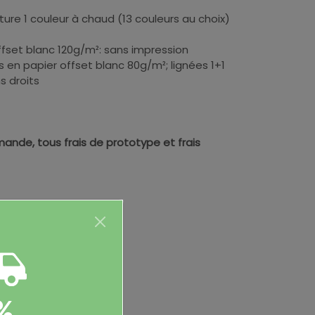
ure 1 couleur à chaud (13 couleurs au choix)
fset blanc 120g/m²: sans impression
les en papier offset blanc 80g/m²; lignées 1+1
ns droits
ande, tous frais de prototype et frais
%