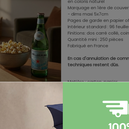
en coloris naturel
Marquage en 1ère de couvert
- dims maxi 5x7cm
Pages de garde en papier of
Intérieur standard : 96 feuil
Finitions: dos carré collé, coi
Quantité mini : 250 pièces
Fabriqué en France
En cas d'annulation de comm
techniques restent dûs.
Matière : carton, papier
Dimensions : A5 - 15x21cm
Poids brut par pièce : 359 g
100