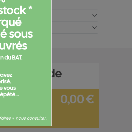
stock *
taires
rqué
ié sous
ouvrés
n du BAT.
e commande
l’avez
isé,
ne vous
répété...
0,00 €
sans options : 0,00 €
aires », nous consulter.
Hors frais de port