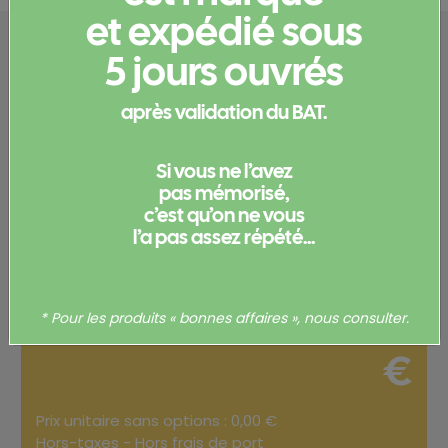
et expédié sous
Configurez votre
5 jours ouvrés
produit
après validation du BAT.
Merci de
vous connecter
pour pouvoir obtenir un devis
Si vous ne l’avez
et/ou commander votre produit.
pas mémorisé,
c’est qu’on ne vous
Votre commande
l’a pas assez répété...
Total
0,00
* Pour les produits « bonnes affaires », nous consulter.
€
Prix unitaire sans options : 0,00 €
Hors-taxes - Hors frais de port