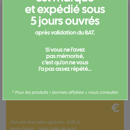
et expédié sous
Configurez votre
5 jours ouvrés
produit
après validation du BAT.
Merci de
vous connecter
pour pouvoir obtenir un devis
Si vous ne l’avez
et/ou commander votre produit.
pas mémorisé,
c’est qu’on ne vous
Votre commande
l’a pas assez répété...
Total
0,00
* Pour les produits « bonnes affaires », nous consulter.
€
Prix unitaire sans options : 0,00 €
Hors-taxes - Hors frais de port