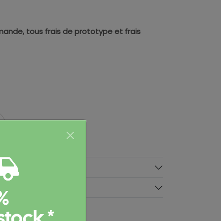
ande, tous frais de prototype et frais
taires
%
stock *