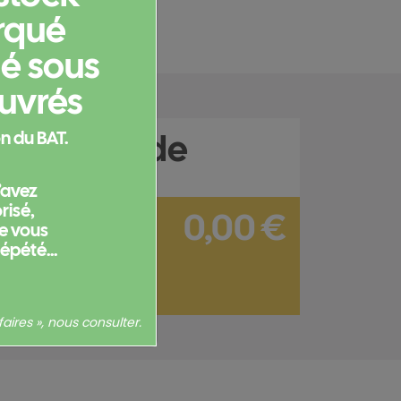
rqué
ié sous
ouvrés
e commande
n du BAT.
l’avez
isé,
0,00 €
ne vous
répété...
sans options : 0,00 €
Hors frais de port
aires », nous consulter.