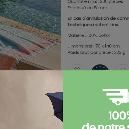
Quantité mini : 300 pièces
Fabriqué en Europe
En cas d'annulation de comm
techniques restent dus.
Matière : 100% coton
Dimensions : 70 x 140 cm
Poids brut par pièce : 323 g
Informations complémen
Documents et certificats
100
de notre 