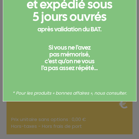
et expédié sous
Configurez votre
5 jours ouvrés
produit
après validation du BAT.
Merci de
vous connecter
pour pouvoir obtenir un devis
et/ou commander votre produit.
Si vous ne l’avez
pas mémorisé,
Votre commande
c’est qu’on ne vous
l’a pas assez répété...
Total
0,00
* Pour les produits « bonnes affaires », nous consulter.
€
Prix unitaire sans options : 0,00 €
Hors-taxes - Hors frais de port