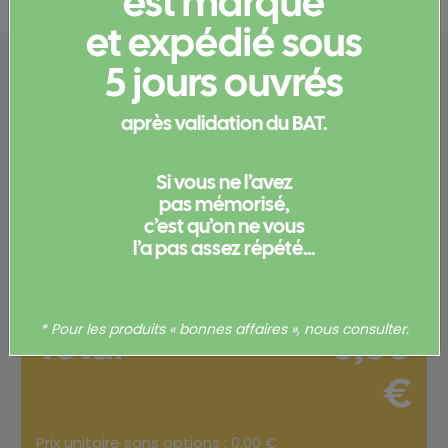
est marqué
et expédié sous
Configurez votre
5 jours ouvrés
produit
après validation du BAT.
Merci de
vous connecter
pour pouvoir obtenir un devis
Si vous ne l’avez
et/ou commander votre produit.
pas mémorisé,
c’est qu’on ne vous
Votre commande
l’a pas assez répété...
Total
0,00
* Pour les produits « bonnes affaires », nous consulter.
€
Prix unitaire sans options : 0,00 €