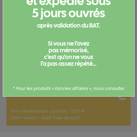
et expédié sous
5 jours ouvrés
produit
après validation du BAT.
Merci de
vous connecter
pour pouvoir obtenir un devis
et/ou commander votre produit.
Si vous ne l’avez
Votre commande
pas mémorisé,
c’est qu’on ne vous
l’a pas assez répété...
Total
0,00
* Pour les produits « bonnes affaires », nous consulter.
€
Prix unitaire sans options : 0,00 €
Hors-taxes - Hors frais de port