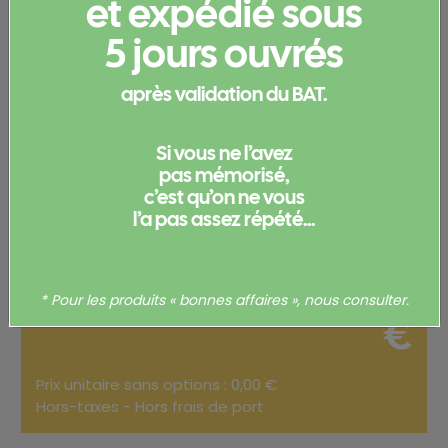
et expédié sous
Configurez votre
5 jours ouvrés
produit
après validation du BAT.
Merci de
vous connecter
pour pouvoir obtenir un devis
et/ou commander votre produit.
Si vous ne l’avez
pas mémorisé,
Votre commande
c’est qu’on ne vous
l’a pas assez répété...
Total
0,00
* Pour les produits « bonnes affaires », nous consulter.
€
Prix unitaire sans options : 0,00 €
Hors-taxes - Hors frais de port