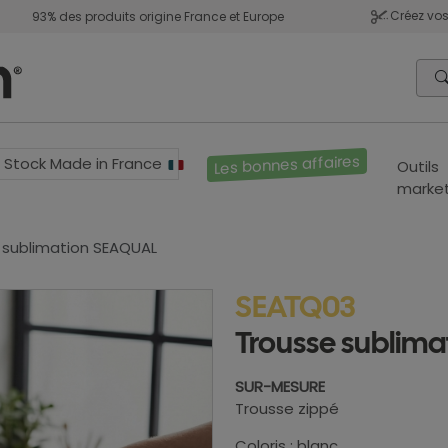
Créez vos
93% des produits origine France et Europe
Les bonnes affaires
Stock Made in France
Outils
market
 sublimation SEAQUAL
SEATQ03
Trousse sublim
SUR-MESURE
Trousse zippé
Coloris : blanc