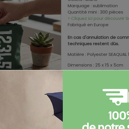
Marquage : sublimation
Quantité mini : 300 pièces
> Cliquez ici pour découvrir S
Fabriqué en Europe
En cas d'annulation de comm
techniques restent dûs.
Matière : Polyester SEAQUAL
Dimensions : 25 x 15 x 5cm
Poids brut par pièce : 20 g
100
Informations complémen
de notre 
Documents et certificats