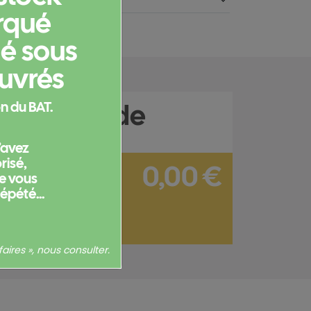
rqué
ié sous
ouvrés
e commande
n du BAT.
l’avez
isé,
0,00 €
ne vous
répété...
sans options : 0,00 €
Hors frais de port
aires », nous consulter.