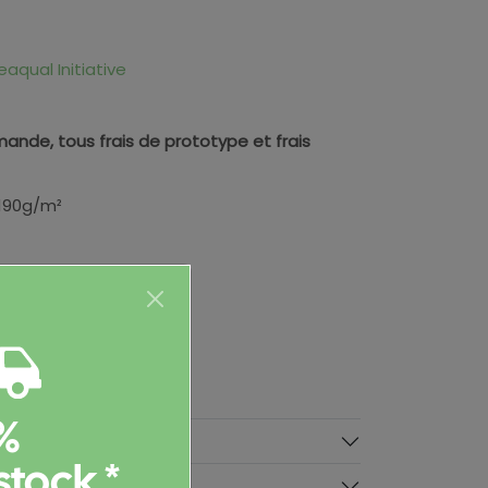
eaqual Initiative
ande, tous frais de prototype et frais
 190g/m²
%
taires
stock *