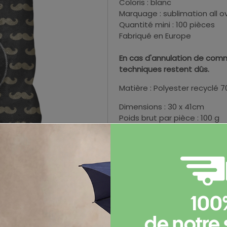
Coloris : blanc
Marquage : sublimation all o
Quantité mini : 100 pièces
Fabriqué en Europe
En cas d'annulation de comm
techniques restent dûs.
Matière : Polyester recyclé 
Dimensions : 30 x 41cm
Poids brut par pièce : 100 g
100
Informations complémen
de notre 
Documents et certificats