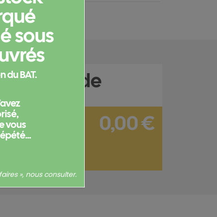
rqué
ié sous
ouvrés
e commande
n du BAT.
l’avez
isé,
0,00 €
ne vous
répété...
sans options : 0,00 €
Hors frais de port
aires », nous consulter.