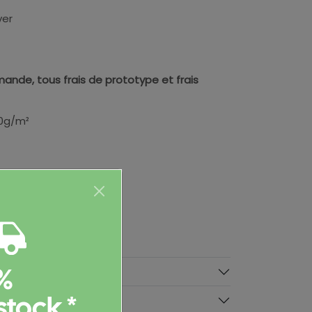
ver
ande, tous frais de prototype et frais
70g/m²
%
taires
stock *