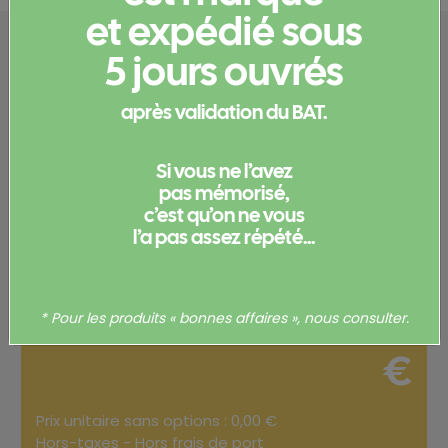
et expédié sous
Configurez votre
5 jours ouvrés
produit
après validation du BAT.
Merci de
vous connecter
pour pouvoir obtenir un devis
Si vous ne l’avez
et/ou commander votre produit.
pas mémorisé,
c’est qu’on ne vous
Votre commande
l’a pas assez répété...
Total
0,00
* Pour les produits « bonnes affaires », nous consulter.
€
Prix unitaire sans options : 0,00 €
Hors-taxes - Hors frais de port