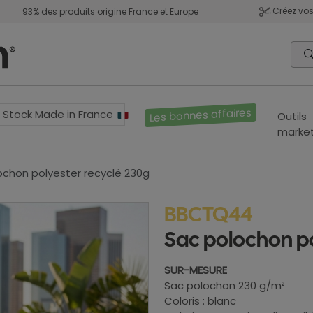
Créez vos
93% des produits origine France et Europe
Les bonnes affaires
Stock Made in France
Outils
market
ochon polyester recyclé 230g
BBCTQ44
Sac polochon po
SUR-MESURE
Sac polochon 230 g/m²
Coloris : blanc