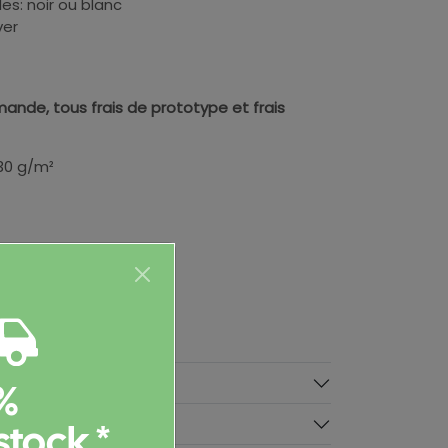
es: noir ou blanc
ver
ande, tous frais de prototype et frais
230 g/m²
taires
%
stock *