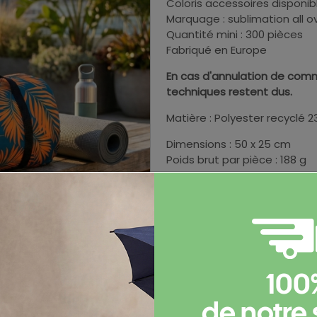
Coloris accessoires disponibl
Marquage : sublimation all o
Quantité mini : 300 pièces
Fabriqué en Europe
En cas d'annulation de comm
techniques restent dus.
Matière : Polyester recyclé 
Dimensions : 50 x 25 cm
Poids brut par pièce : 188 g
Informations complémen
100
Documents et certificats
de notre 