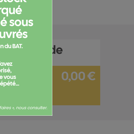
rqué
ié sous
ouvrés
e commande
n du BAT.
l’avez
isé,
0,00 €
ne vous
répété...
sans options : 0,00 €
Hors frais de port
aires », nous consulter.