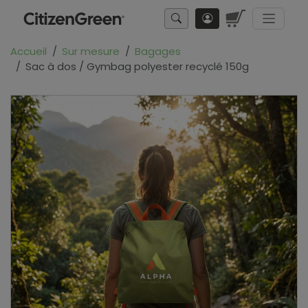
Accueil
Sur mesure
Bagages
Sac à dos / Gymbag polyester recyclé 150g