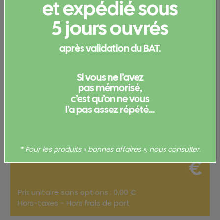
et expédié sous
Configurez votre
5 jours ouvrés
produit
après validation du BAT.
Merci de
vous connecter
pour pouvoir obtenir un devis
et/ou commander votre produit.
Si vous ne l’avez
pas mémorisé,
Votre commande
c’est qu’on ne vous
l’a pas assez répété...
Total
0,00
* Pour les produits « bonnes affaires », nous consulter.
€
Prix unitaire sans options : 0,00 €
Hors-taxes - Hors frais de port