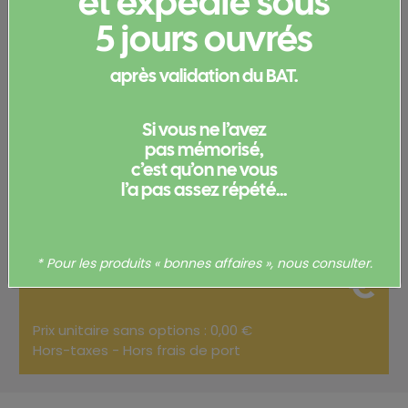
et expédié sous
5 jours ouvrés
produit
après validation du BAT.
Merci de
vous connecter
pour pouvoir obtenir un devis
et/ou commander votre produit.
Si vous ne l’avez
Votre commande
pas mémorisé,
c’est qu’on ne vous
l’a pas assez répété...
Total
0,00
* Pour les produits « bonnes affaires », nous consulter.
€
Prix unitaire sans options : 0,00 €
Hors-taxes - Hors frais de port