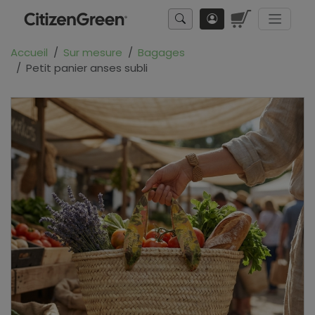
Accueil
Sur mesure
Bagages
Petit panier anses subli