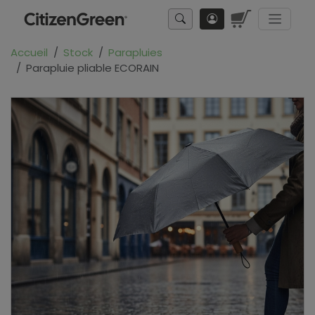
Accueil
Stock
Parapluies
Parapluie pliable ECORAIN