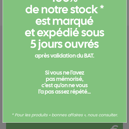
de notre stock *
Documents et certificats
est marqué
et expédié sous
Configurez votre
5 jours ouvrés
produit
après validation du BAT.
Merci de
vous connecter
pour pouvoir obtenir un devis
Si vous ne l’avez
et/ou commander votre produit.
pas mémorisé,
c’est qu’on ne vous
Votre commande
l’a pas assez répété...
Total
0,00
* Pour les produits « bonnes affaires », nous consulter.