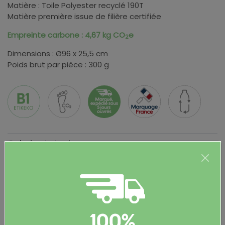
Matière : Toile Polyester recyclé 190T
Matière première issue de filière certifiée
Empreinte carbone : 4,67 kg CO
e
2
Dimensions : Ø96 x 25,5 cm
Poids brut par pièce : 300 g
Coloris et stocks
Couleur
Stock
beige
779
gris
258
Informations complémentaires
100%