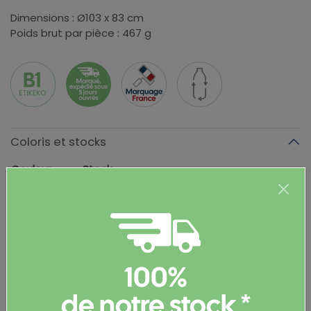
Dimensions : Ø103 x 83 cm
Poids brut par pièce : 467 g
Coloris et stocks
Couleur
Stock
orange
1 307
vert
811
Informations complémentaires
100%
Documents et certificats
de notre stock *