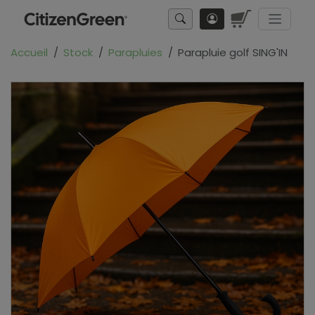
Accueil
Stock
Parapluies
Parapluie golf SING'IN