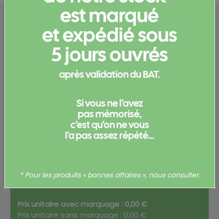
est marqué
Configurez votre
et expédié sous
produit
5 jours ouvrés
Merci de
vous connecter
pour pouvoir obtenir un devis
après validation du BAT.
et/ou commander votre produit.
Si vous ne l’avez
Votre commande
pas mémorisé,
c’est qu’on ne vous
l’a pas assez répété...
Total
0,00
€
* Pour les produits « bonnes affaires », nous consulter.
Prix unitaire avec marquage : 0,00 €
Prix unitaire sans marquage : 0,00 €