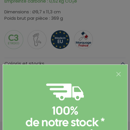
Empreinte carbone : 0,52 kg CO
e
2
Dimensions : Ø9,7 x 11,3 cm
Poids brut par pièce : 369 g
Coloris et stocks
Couleur
Stock
Informations complémentaires
Documents et certificats
100%
de notre stock *