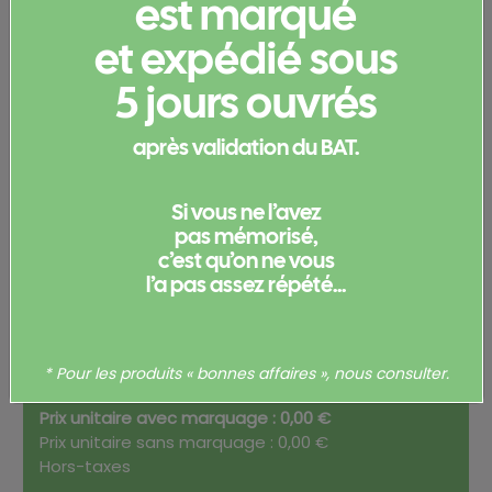
est marqué
Configurez votre
et expédié sous
produit
5 jours ouvrés
Merci de
vous connecter
pour pouvoir obtenir un devis
après validation du BAT.
et/ou commander votre produit.
Votre commande
Si vous ne l’avez
pas mémorisé,
c’est qu’on ne vous
l’a pas assez répété...
Total
0,00
€
* Pour les produits « bonnes affaires », nous consulter.
Prix unitaire avec marquage : 0,00 €
Prix unitaire sans marquage : 0,00 €
Hors-taxes