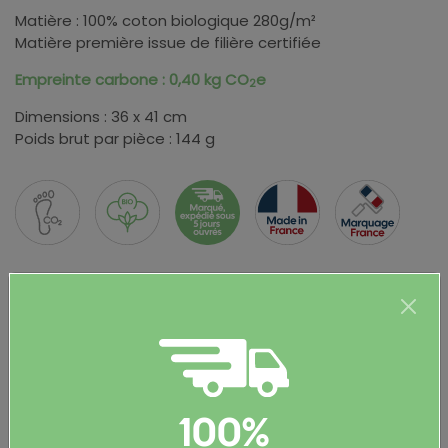
Matière : 100% coton biologique 280g/m²
Matière première issue de filière certifiée
Empreinte carbone : 0,40 kg CO
e
2
Dimensions : 36 x 41 cm
Poids brut par pièce : 144 g
Coloris et stocks
Couleur
Stock
noir
819
Informations complémentaires
100%