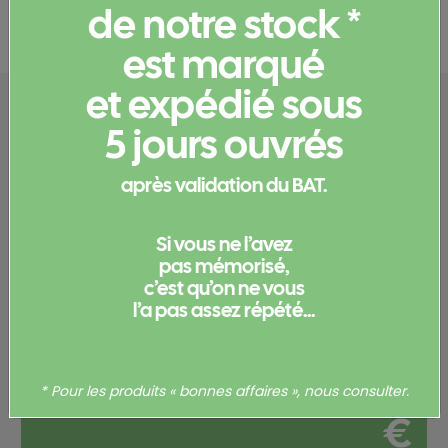
Documents et certificats
de notre stock *
est marqué
et expédié sous
Configurez votre
5 jours ouvrés
produit
après validation du BAT.
Merci de
vous connecter
pour pouvoir obtenir un devis
et/ou commander votre produit.
Si vous ne l’avez
pas mémorisé,
Votre commande
c’est qu’on ne vous
l’a pas assez répété...
Total
0,00
* Pour les produits « bonnes affaires », nous consulter.
€