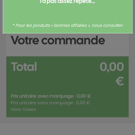
produit
l’a pas assez répété...
Merci de
vous connecter
pour pouvoir obtenir un devis
et/ou commander votre produit.
* Pour les produits « bonnes affaires », nous consulter.
Votre commande
Total
0,00
€
Prix unitaire avec marquage : 0,00 €
Prix unitaire sans marquage : 0,00 €
Hors-taxes