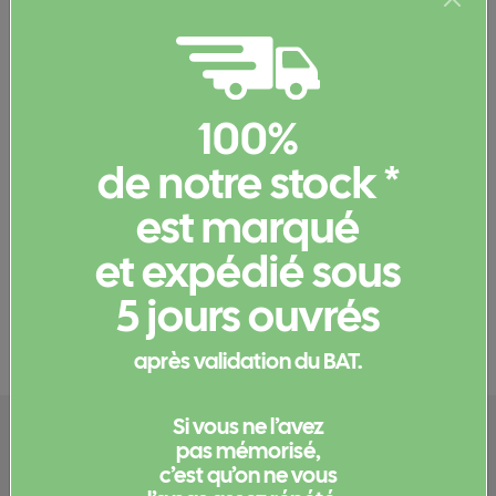
Coloris et stocks
100%
Couleur
Stock
bleu marine
816
de notre stock *
kaki
960
est marqué
rouge
423
et expédié sous
Informations complémentaires
5 jours ouvrés
Documents et certificats
après validation du BAT.
Si vous ne l’avez
Configurez votre
pas mémorisé,
c’est qu’on ne vous