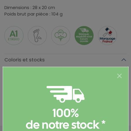
Dimensions : 28 x 20 cm
Poids brut par pièce : 104 g
Coloris et stocks
Couleur
Stock
naturel
2 742
Informations complémentaires
Documents et certificats
100%
de notre stock *