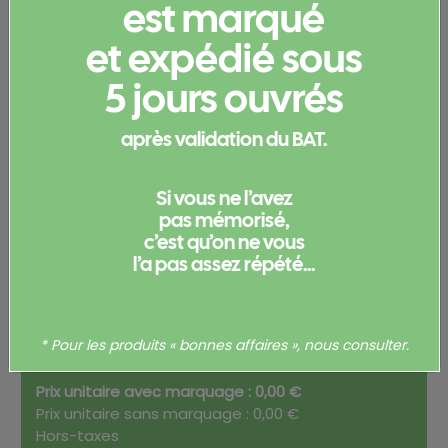
est marqué
Configurez votre
et expédié sous
produit
5 jours ouvrés
Merci de
vous connecter
pour pouvoir obtenir un devis
après validation du BAT.
et/ou commander votre produit.
Votre commande
Si vous ne l’avez
pas mémorisé,
c’est qu’on ne vous
l’a pas assez répété...
Total
0,00
€
* Pour les produits « bonnes affaires », nous consulter.
Prix unitaire avec marquage : 0,00 €
Prix unitaire sans marquage : 0,00 €
Hors-taxes