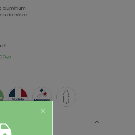
et aluminium
ois de hêtre
yclé
 CO
e
2