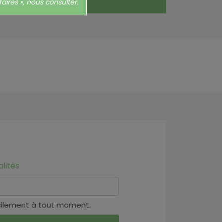
aires », nous consulter.
lités
cilement à tout moment.