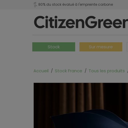
80% du stock évalué à l'empreinte carbone
Stock
Sur mesure
Accueil
Stock France
Tous les produits