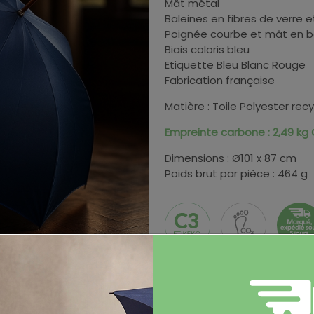
Mât métal
Baleines en fibres de verre 
Poignée courbe et mât en b
Biais coloris bleu
Etiquette Bleu Blanc Rouge
Fabrication française
Matière : Toile Polyester rec
Empreinte carbone : 2,49 kg
Dimensions : Ø101 x 87 cm
Poids brut par pièce : 464 g
Coloris et stocks
Couleur
Stock