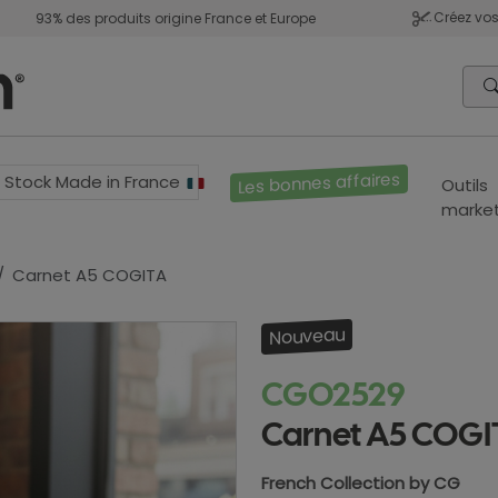
Créez vos
93% des produits origine France et Europe
Les bonnes affaires
Stock Made in France
Outils
market
Carnet A5 COGITA
Nouveau
CGO2529
Carnet A5 COGI
French Collection by CG