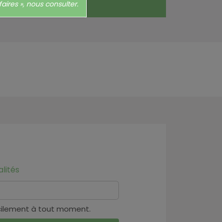
aires », nous consulter.
lités
cilement à tout moment.