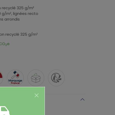
n recyclé 325 g/m²
0 g/m², lignées recto
ins arrondis
ton recyclé 325 g/m²
 CO
e
2