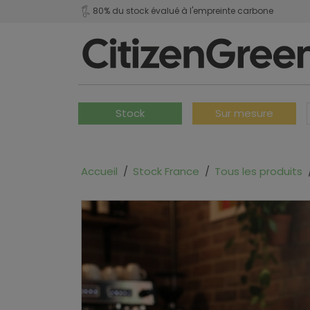
80% du stock évalué à l'empreinte carbone
Stock
Sur mesure
Accueil
Stock France
Tous les produits