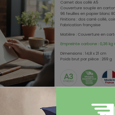
Carnet dos collé A5
Couverture souple en carto
96 feuilles en papier blanc 8
Finitions : dos carré collé, co
Fabrication française
Matière : Couverture en car
Empreinte carbone : 0,36 kg
Dimensions : 14,8 x 21 cm
Poids brut par pièce : 269 g
Coloris et stocks
Couleur
Stock