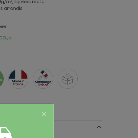
0g/m², lignées recto
ns arrondis
ier
 CO
e
2