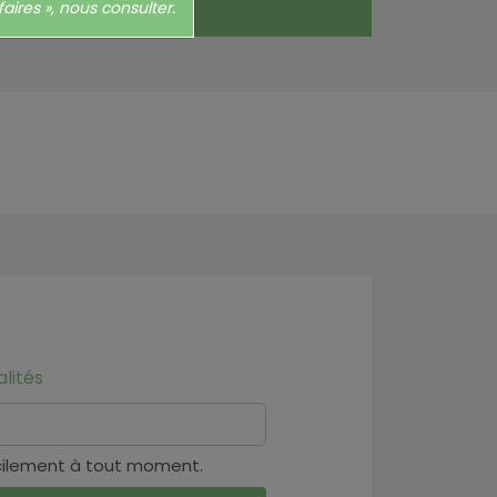
aires », nous consulter.
lités
cilement à tout moment.