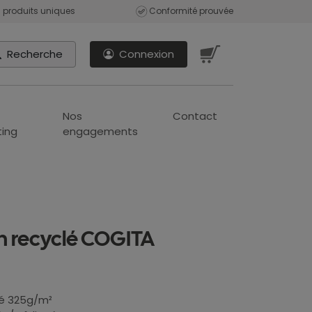
 produits uniques
Conformité prouvée
Recherche
Connexion
Nos
Contact
ing
engagements
n recyclé COGITA
lé 325g/m²