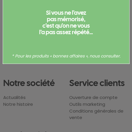
informé·e de nos actualités
Si vous ne l’avez
pas mémorisé,
J’accepte de recevoir cette newsletter et je
c’est qu’on ne vous
comprends que je peux me désabonner
l’a pas assez répété...
facilement à tout moment.
* Pour les produits « bonnes affaires », nous consulter.
Notre société
Service clients
Actualités
Ouverture de compte
Notre histoire
Outils marketing
Conditions générales de
vente