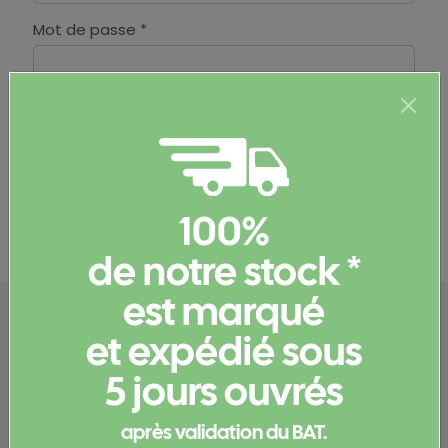
Mot de passe *
Vous avez oublié votre mot de passe ou vous ne
l'avez pas reçu ?
Demandez un nouveau mot de
passe
100%
de notre stock *
est marqué
et expédié sous
5 jours ouvrés
Pressé d'avoir des news ?
Recevez nos offres exclusives et restez
après validation du BAT.