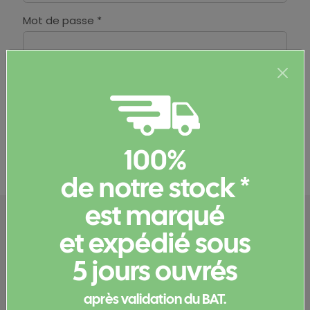
Mot de passe *
Vous avez oublié votre mot de passe ou vous ne
l'avez pas reçu ?
Demandez un nouveau mot de
passe
100%
de notre stock *
est marqué
et expédié sous
5 jours ouvrés
Pressé d'avoir des news ?
Recevez nos offres exclusives et restez
après validation du BAT.