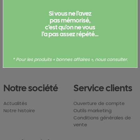
informé·e de nos actualités
Si vous ne l’avez
pas mémorisé,
J’accepte de recevoir cette newsletter et je
c’est qu’on ne vous
comprends que je peux me désabonner
l’a pas assez répété...
facilement à tout moment.
* Pour les produits « bonnes affaires », nous consulter.
Notre société
Service clients
Actualités
Ouverture de compte
Notre histoire
Outils marketing
Conditions générales de
vente